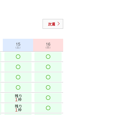
次週
15
16
（土）
（日）