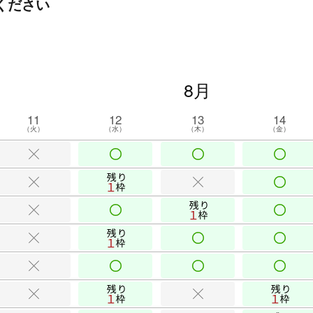
ください
8月
11
12
13
14
（火）
（水）
（木）
（金）