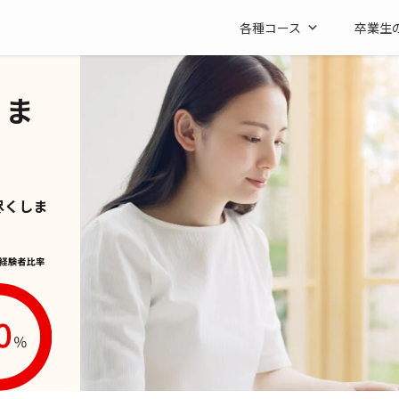
各種コース
卒業生
く
きま
尽くしま