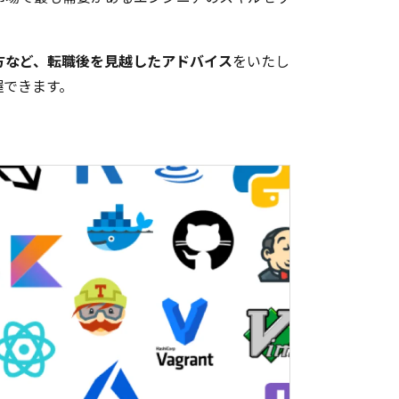
。
方など、転職後を見越したアドバイス
をいたし
握できます。