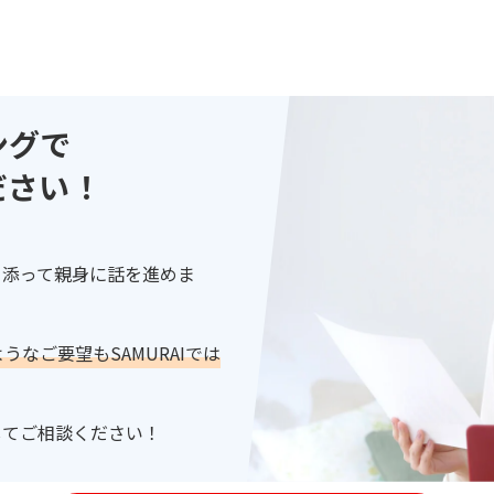
ングで
ださい！
り添って親身に話を進めま
なご要望もSAMURAIでは
してご相談ください！