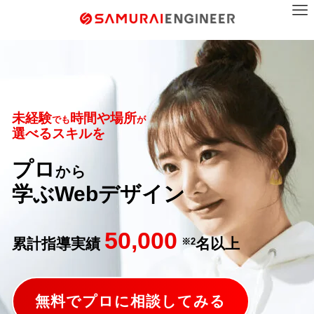
未経験
時間や場所
でも
が
選べるスキルを
プロ
から
学ぶWebデザイン
50,000
累計指導実績
名以上
※2
無料でプロに相談してみる