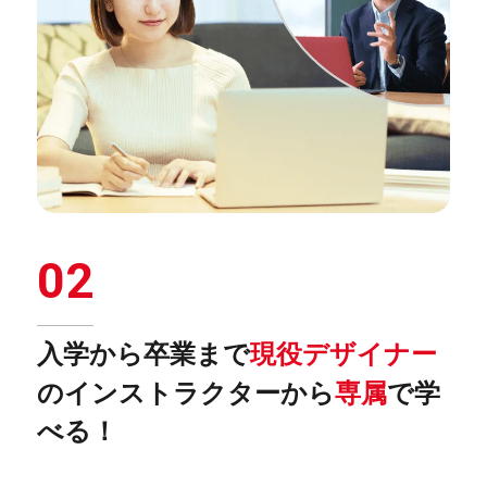
02
入学から卒業まで
現役デザイナー
の
インストラクターから
専属
で学
べる！