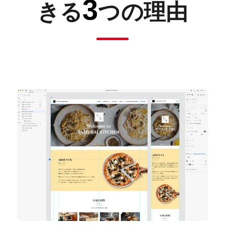
3
きる
つの理由