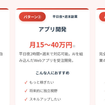
パターン②
平日夜+週末副業
アプリ開発
月15〜40万円
※
自
平日夜2時間+週末で対応可能。AIを組
完
み込んだWebアプリを受注開発。
業
こんな人におすすめ
もっと稼ぎたい
将来的に独立視野
スキルアップしたい