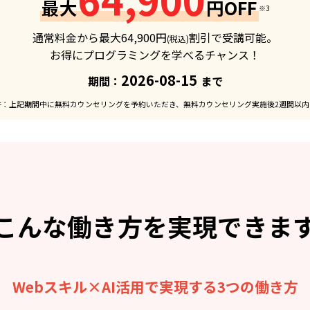
最大
円OFF
※3
通常料金から最大
64,900
円
割引で受講可能。
(税込)
お得にプログラミングを学べるチャンス！
2026-08-15
期間：
まで
件：上記期間中に無料カウンセリングを予約いただき、無料カウンセリング実施後2週間以内
こんな働き方を
実現できま
Webスキル×AI活用で実現する3つの働き方