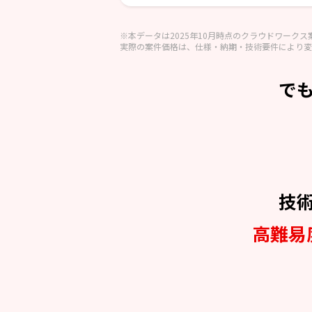
※本データは2025年10月時点のクラウドワーク
実際の案件価格は、仕様・納期・技術要件により変
で
技
高難易