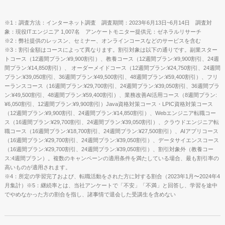
※1：調査方法：インターネット調査 調査期間：2023年6月13日~6月14日 調査対
象：現役ITエンジニア 1,007名 アンケートモニター提供元：ゼネラルリサーチ
※2：弊社提供のレッスン、セミナー、オンラインコースなどのサービスを含む
※3：割引金額はコースによって異なります。割引対象は以下の通りです。副業スター
トコース（12週間プラン:¥9,900割引）、教養コース（12週間プラン:¥9,900割引、24週
間プラン:¥14,850割引）、 オーダーメイドコース（12週間プラン:¥24,750割引、24週間
プラン:¥39,050割引、36週間プラン:¥49,500割引、48週間プラン:¥59,400割引）、フリ
ーランスコース（16週間プラン:¥29,700割引、24週間プラン:¥39,050割引、36週間プラ
ン:¥49,500割引、48週間プラン:¥59,400割引）、業務改善AI活用コース（8週間プラン:
¥6,050割引、12週間プラン:¥9,900割引）Java資格対策コース・LPIC資格対策コース
（12週間プラン:¥9,900割引、24週間プラン:¥14,850割引）、Webエンジニア転職コー
ス（16週間プラン:¥29,700割引、24週間プラン:¥39,050割引）、クラウドエンジニア転
職コース（16週間プラン:¥18,700割引、24週間プラン:¥27,500割引）、AIアプリコース
（16週間プラン:¥29,700割引、24週間プラン:¥39,050割引）、データサイエンスコース
（16週間プラン:¥29,700割引、24週間プラン:¥39,050割引）、割引対象外（教養コー
ス:4週間プラン）。複数のキャンペーンの適用条件を満たしている場合、最も割引率の
高いものが適用されます。
※4：所定の学習完了および、転職活動をされた方に対する割合（2023年1月〜2024年4
月集計）※5：継続率とは、当社アンケートで「不安」「不満」と回答し、学習を途中
でやめなかった方の割合を指し、諸事情で退会した受講生を含めない