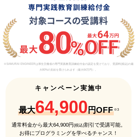
※SAMURAI ENGINEERは厚生労働省の専門実践教育訓練給付金の認定を受けており、受講料(税込)の最
大80%の支給を受けられます（最大64万円）。
キャンペーン実施中
64,900
最大
円OFF
※3
通常料金から最大
64,900
円
割引で受講可能。
(税込)
お得にプログラミングを学べるチャンス！