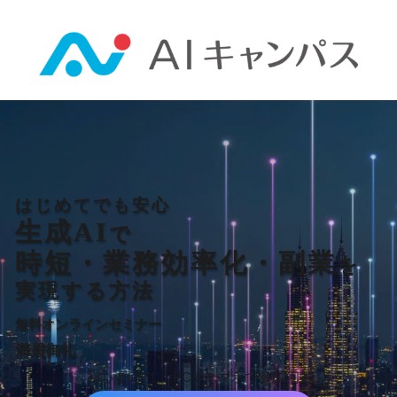
はじめてでも安心
生成AI
で
時短・業務効率化・副業
を
実現する方法
無料オンラインセミナー
満員御礼
初心者OK！ PCやスマホで参加 可能