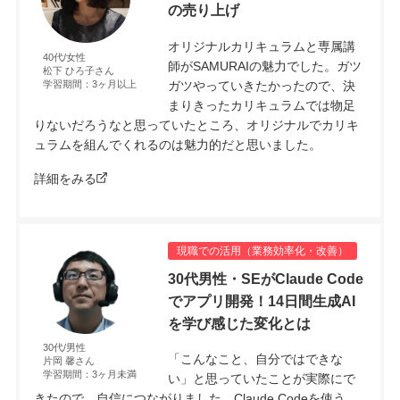
の売り上げ
オリジナルカリキュラムと専属講
40代/女性
師がSAMURAIの魅力でした。ガツ
松下 ひろ子さん
ガツやっていきたかったので、決
学習期間：3ヶ月以上
まりきったカリキュラムでは物足
りないだろうなと思っていたところ、オリジナルでカリキ
ュラムを組んでくれるのは魅力的だと思いました。
詳細をみる
現職での活用（業務効率化・改善）
30代男性・SEがClaude Code
でアプリ開発！14日間生成AI
を学び感じた変化とは
30代/男性
「こんなこと、自分ではできな
片岡 馨さん
学習期間：3ヶ月未満
い」と思っていたことが実際にで
きたので、自信につながりました。Claude Codeを使う