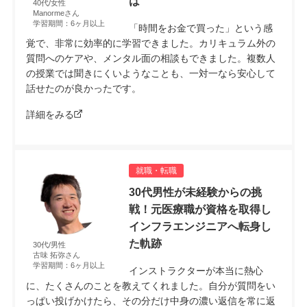
は
40代/女性
Manormeさん
学習期間：6ヶ月以上
「時間をお金で買った」という感
覚で、非常に効率的に学習できました。カリキュラム外の
質問へのケアや、メンタル面の相談もできました。複数人
の授業では聞きにくいようなことも、一対一なら安心して
話せたのが良かったです。
詳細をみる
就職・転職
30代男性が未経験からの挑
戦！元医療職が資格を取得し
インフラエンジニアへ転身し
た軌跡
30代/男性
古味 拓弥さん
学習期間：6ヶ月以上
インストラクターが本当に熱心
に、たくさんのことを教えてくれました。自分が質問をい
っぱい投げかけたら、その分だけ中身の濃い返信を常に返