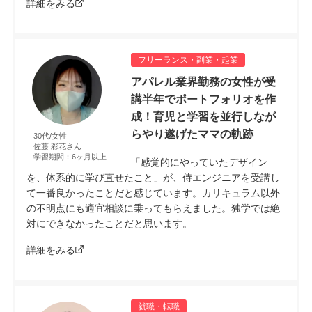
詳細をみる
フリーランス・副業・起業
アパレル業界勤務の女性が受
講半年でポートフォリオを作
成！育児と学習を並行しなが
らやり遂げたママの軌跡
30代/女性
佐藤 彩花さん
学習期間：6ヶ月以上
「感覚的にやっていたデザイン
を、体系的に学び直せたこと」が、侍エンジニアを受講し
て一番良かったことだと感じています。カリキュラム以外
の不明点にも適宜相談に乗ってもらえました。独学では絶
対にできなかったことだと思います。
詳細をみる
就職・転職