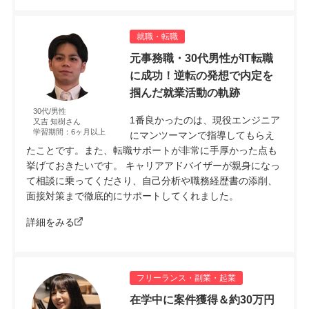
就職・転職
元事務職・30代男性がIT転職
に成功！逆転の発想で内定を
掴んだ就業活動の軌跡
30代/男性
1番良かったのは、現役エンジニア
又吉 知樹さん
学習期間：6ヶ月以上
にマンツーマンで指導してもらえ
たことです。また、転職サポートが非常に手厚かった点も
挙げておきたいです。 キャリアアドバイザーが親身になっ
て相談に乗ってくださり、自己分析や職務経歴書の添削、
面接対策まで徹底的にサポートしてくれました。
詳細をみる
フリーランス・副業・起業
在学中に案件獲得＆約30万円