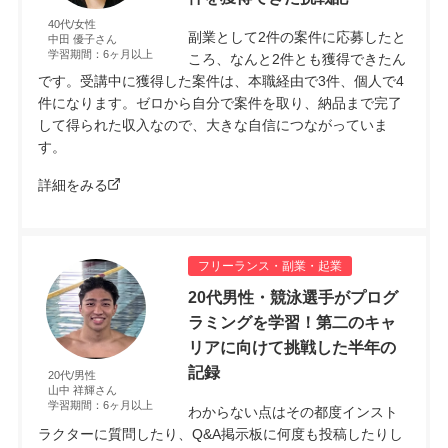
40代/女性
副業として2件の案件に応募したと
中田 優子さん
学習期間：6ヶ月以上
ころ、なんと2件とも獲得できたん
です。受講中に獲得した案件は、本職経由で3件、個人で4
件になります。ゼロから自分で案件を取り、納品まで完了
して得られた収入なので、大きな自信につながっていま
す。
詳細をみる
フリーランス・副業・起業
20代男性・競泳選手がプログ
ラミングを学習！第二のキャ
リアに向けて挑戦した半年の
記録
20代/男性
山中 祥輝さん
学習期間：6ヶ月以上
わからない点はその都度インスト
ラクターに質問したり、Q&A掲示板に何度も投稿したりし