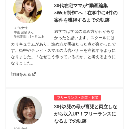
30代在宅ママが“動画編集
×Web制作”へ！在学中に4件の
案件を獲得するまでの軌跡
30代/女性
独学では学習の進め方がわからな
中山 菜摘さん
学習期間：6ヶ月以上
かったと思います。スクールには
カリキュラムがあり、進め方が明確だった点が良かったで
す。街中やテレビ・スマホの広告バナーを注視するように
なりました。「なぜこう作っているのか」と考えるように
なりました。
詳細をみる
フリーランス・副業・起業
30代3児の母が育児と両立しな
がら収入UP！フリーランスに
なるまでの軌跡
30代/女性