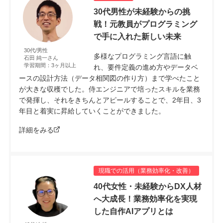
30代男性が未経験からの挑
戦！元教員がプログラミング
で手に入れた新しい未来
30代/男性
多様なプログラミング言語に触
石田 純一さん
学習期間：3ヶ月以上
れ、要件定義の進め方やデータベ
ースの設計方法（データ相関図の作り方）まで学べたこと
が大きな収穫でした。侍エンジニアで培ったスキルを業務
で発揮し、それをきちんとアピールすることで、2年目、3
年目と着実に昇給していくことができました。
詳細をみる
現職での活用（業務効率化・改善）
40代女性・未経験からDX人材
へ大成長！業務効率化を実現
した自作AIアプリとは