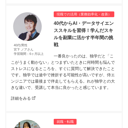
現職での活用（業務効率化・改善）
40代からAI・データサイエン
ススキルを習得！学んだスキ
ルを副業に活かす半年間の挑
戦
40代/男性
宮下 ノアさん
学習期間：6ヶ月以上
一番良かったのは、独学だと「こ
こがうまく動かない」とつまずいたときに何時間も悩んで
ストレスになるところを、すぐに質問して解決できたこと
です。独学では途中で挫折する可能性が高いですが、侍エ
ンジニアでは最後まで伴走してもらえる。れが独学との大
きな違いで、受講して本当に良かったと感じています。
詳細をみる
就職・転職