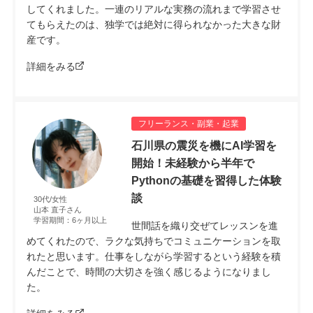
してくれました。一連のリアルな実務の流れまで学習させ
てもらえたのは、独学では絶対に得られなかった大きな財
産です。
詳細をみる
フリーランス・副業・起業
石川県の震災を機にAI学習を
開始！未経験から半年で
Pythonの基礎を習得した体験
談
30代/女性
山本 直子さん
学習期間：6ヶ月以上
世間話を織り交ぜてレッスンを進
めてくれたので、ラクな気持ちでコミュニケーションを取
れたと思います。仕事をしながら学習するという経験を積
んだことで、時間の大切さを強く感じるようになりまし
た。