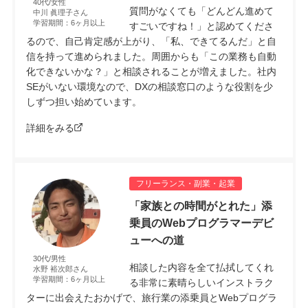
40代/女性
質問がなくても「どんどん進めて
中川 眞理子さん
学習期間：6ヶ月以上
すごいですね！」と認めてくださ
るので、自己肯定感が上がり、「私、できてるんだ」と自
信を持って進められました。周囲からも「この業務も自動
化できないかな？」と相談されることが増えました。社内
SEがいない環境なので、DXの相談窓口のような役割を少
しずつ担い始めています。
詳細をみる
フリーランス・副業・起業
「家族との時間がとれた」添
乗員のWebプログラマーデビ
ューへの道
30代/男性
相談した内容を全て払拭してくれ
水野 裕次郎さん
学習期間：6ヶ月以上
る非常に素晴らしいインストラク
ターに出会えたおかげで、旅行業の添乗員とWebプログラ