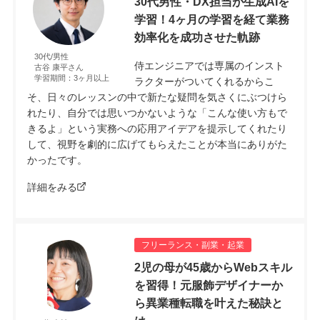
30代男性・DX担当が生成AIを
学習！4ヶ月の学習を経て業務
効率化を成功させた軌跡
30代/男性
侍エンジニアでは専属のインスト
古谷 康平さん
学習期間：3ヶ月以上
ラクターがついてくれるからこ
そ、日々のレッスンの中で新たな疑問を気さくにぶつけら
れたり、自分では思いつかないような「こんな使い方もで
きるよ」という実務への応用アイデアを提示してくれたり
して、視野を劇的に広げてもらえたことが本当にありがた
かったです。
詳細をみる
フリーランス・副業・起業
2児の母が45歳からWebスキル
を習得！元服飾デザイナーか
ら異業種転職を叶えた秘訣と