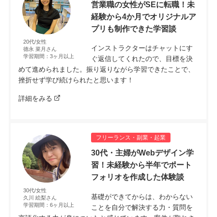
営業職の女性がSEに転職！未
経験から4か月でオリジナルア
プリも制作できた学習談
20代/女性
インストラクターはチャットにす
德永 菜月さん
学習期間：3ヶ月以上
ぐ返信してくれたので、目標を決
めて進められました。振り返りながら学習できたことで、
挫折せず学び続けられたと思います！
詳細をみる
フリーランス・副業・起業
30代・主婦がWebデザイン学
習！未経験から半年でポート
フォリオを作成した体験談
30代/女性
基礎ができてからは、わからない
久川 絵梨さん
学習期間：6ヶ月以上
ことを自分で解決する力・質問を